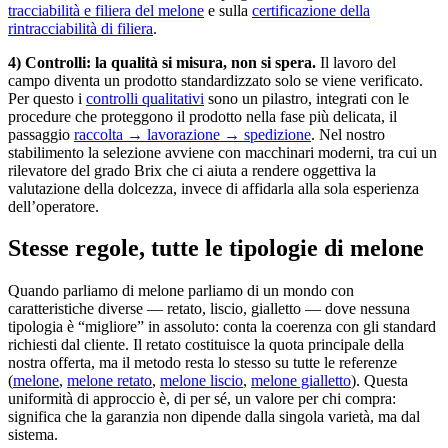
tracciabilità e filiera del melone
e sulla
certificazione della
rintracciabilità di filiera
.
4) Controlli: la qualità si misura, non si spera.
Il lavoro del
campo diventa un prodotto standardizzato solo se viene verificato.
Per questo i
controlli qualitativi
sono un pilastro, integrati con le
procedure che proteggono il prodotto nella fase più delicata, il
passaggio
raccolta → lavorazione → spedizione
. Nel nostro
stabilimento la selezione avviene con macchinari moderni, tra cui un
rilevatore del grado Brix che ci aiuta a rendere oggettiva la
valutazione della dolcezza, invece di affidarla alla sola esperienza
dell’operatore.
Stesse regole, tutte le tipologie di melone
Quando parliamo di melone parliamo di un mondo con
caratteristiche diverse — retato, liscio, gialletto — dove nessuna
tipologia è “migliore” in assoluto: conta la coerenza con gli standard
richiesti dal cliente. Il retato costituisce la quota principale della
nostra offerta, ma il metodo resta lo stesso su tutte le referenze
(
melone
,
melone retato
,
melone liscio
,
melone gialletto
). Questa
uniformità di approccio è, di per sé, un valore per chi compra:
significa che la garanzia non dipende dalla singola varietà, ma dal
sistema.