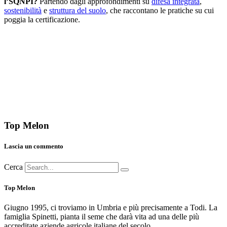
l’SQNPI?
Partendo dagli approfondimenti su
difesa integrata
,
sostenibilità
e
struttura del suolo
, che raccontano le pratiche su cui
poggia la certificazione.
Top Melon
Lascia un commento
Cerca
Top Melon
Giugno 1995, ci troviamo in Umbria e più precisamente a Todi. La
famiglia Spinetti, pianta il seme che darà vita ad una delle più
accreditate aziende agricole italiane del secolo.