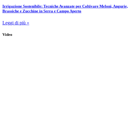
Irrigazione Sostenibile: Tecniche Avanzate per Coltivare Meloni, Angurie,
Brassiche e Zucchine in Serra e Campo Aperto
Leggi di più »
Video