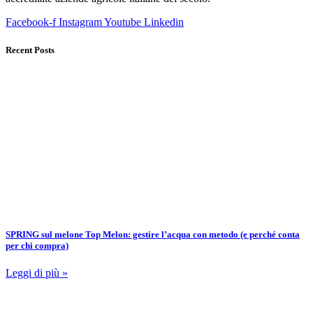
Facebook-f
Instagram
Youtube
Linkedin
Recent Posts
SPRING sul melone Top Melon: gestire l’acqua con metodo (e perché conta
per chi compra)
Leggi di più »