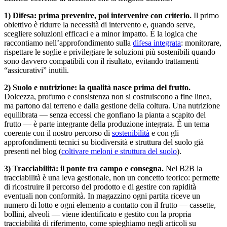
1) Difesa: prima prevenire, poi intervenire con criterio.
Il primo
obiettivo è ridurre la necessità di intervento e, quando serve,
scegliere soluzioni efficaci e a minor impatto. È la logica che
raccontiamo nell’approfondimento sulla
difesa integrata
: monitorare,
rispettare le soglie e privilegiare le soluzioni più sostenibili quando
sono davvero compatibili con il risultato, evitando trattamenti
“assicurativi” inutili.
2) Suolo e nutrizione: la qualità nasce prima del frutto.
Dolcezza, profumo e consistenza non si costruiscono a fine linea,
ma partono dal terreno e dalla gestione della coltura. Una nutrizione
equilibrata — senza eccessi che gonfiano la pianta a scapito del
frutto — è parte integrante della produzione integrata. È un tema
coerente con il nostro percorso di
sostenibilità
e con gli
approfondimenti tecnici su biodiversità e struttura del suolo già
presenti nel blog (
coltivare meloni e struttura del suolo
).
3) Tracciabilità: il ponte tra campo e consegna.
Nel B2B la
tracciabilità è una leva gestionale, non un concetto teorico: permette
di ricostruire il percorso del prodotto e di gestire con rapidità
eventuali non conformità. In magazzino ogni partita riceve un
numero di lotto e ogni elemento a contatto con il frutto — cassette,
bollini, alveoli — viene identificato e gestito con la propria
tracciabilità di riferimento, come spieghiamo negli articoli su