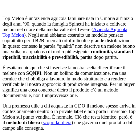
Top Melon è un’azienda agricola familiare nata in Umbria all’inizio
degli anni ’90, quando la famiglia Spinetti ha iniziato a coltivare
meloni nel cuore della media valle del Tevere (
Azienda Agricola
Top Melon
). Negli anni abbiamo costruito un modello pensato
soprattutto per il
B2B
: mercati ortofrutticoli e grande distribuzione.
In questo contesto la parola “qualità” non descrive un melone buono
una volta, ma qualcosa di molto più esigente:
continuità, standard
ripetibili, tracciabilità e prevedibilità
, partita dopo partita.
È esattamente qui che si inserisce la nostra scelta di certificare il
melone con
SQNPI
. Non un bollino da comunicazione, ma una
cornice che ci obbliga a lavorare in modo strutturato e a rendere
verificabile il nostro approccio di produzione integrata. Per un buyer
significa una cosa concreta: dietro il prodotto c’è un metodo
documentabile, non l’improvvisazione.
Una premessa utile a chi acquista: in GDO il melone spesso arriva in
confezionamento neutro o in private label e non porta il marchio Top
Melon sul punto vendita. È normale. Ciò che resta identico, però, è
il
metodo di filiera
(
scopri la filiera
) che governa quel prodotto dal
campo alla consegna.