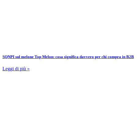
SQNPI sul melone Top Melon: cosa significa davvero per chi compra in B2B
Leggi di più »