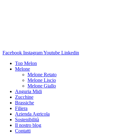
Facebook
Instagram
Youtube
Linkedin
Top Melon
Melone
Melone Retato
Melone Liscio
Melone Giallo
Anguria Midi
Zucchine
Brassiche
Filiera
Azienda Agricola
Sostenibilità
Il nostro blog
Contatti