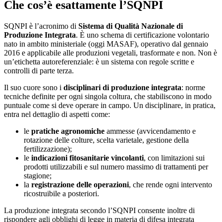
Che cos’è esattamente l’SQNPI
SQNPI è l’acronimo di
Sistema di Qualità Nazionale di
Produzione Integrata
. È uno schema di certificazione volontario
nato in ambito ministeriale (oggi MASAF), operativo dal gennaio
2016 e applicabile alle produzioni vegetali, trasformate e non. Non è
un’etichetta autoreferenziale: è un sistema con regole scritte e
controlli di parte terza.
Il suo cuore sono i
disciplinari di produzione integrata
: norme
tecniche definite per ogni singola coltura, che stabiliscono in modo
puntuale come si deve operare in campo. Un disciplinare, in pratica,
entra nel dettaglio di aspetti come:
le
pratiche agronomiche
ammesse (avvicendamento e
rotazione delle colture, scelta varietale, gestione della
fertilizzazione);
le
indicazioni fitosanitarie vincolanti
, con limitazioni sui
prodotti utilizzabili e sul numero massimo di trattamenti per
stagione;
la
registrazione delle operazioni
, che rende ogni intervento
ricostruibile a posteriori.
La produzione integrata secondo l’SQNPI consente inoltre di
rispondere agli obblighi di legge in materia di difesa integrata