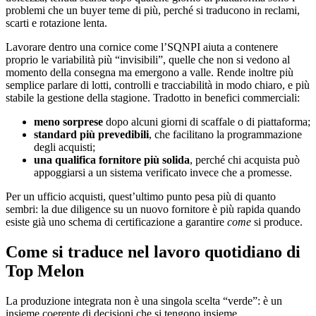
problemi che un buyer teme di più, perché si traducono in reclami,
scarti e rotazione lenta.
Lavorare dentro una cornice come l’SQNPI aiuta a contenere
proprio le variabilità più “invisibili”, quelle che non si vedono al
momento della consegna ma emergono a valle. Rende inoltre più
semplice parlare di lotti, controlli e tracciabilità in modo chiaro, e più
stabile la gestione della stagione. Tradotto in benefici commerciali:
meno sorprese
dopo alcuni giorni di scaffale o di piattaforma;
standard più prevedibili
, che facilitano la programmazione
degli acquisti;
una qualifica fornitore più solida
, perché chi acquista può
appoggiarsi a un sistema verificato invece che a promesse.
Per un ufficio acquisti, quest’ultimo punto pesa più di quanto
sembri: la due diligence su un nuovo fornitore è più rapida quando
esiste già uno schema di certificazione a garantire
come
si produce.
Come si traduce nel lavoro quotidiano di
Top Melon
La produzione integrata non è una singola scelta “verde”: è un
insieme coerente di decisioni che si tengono insieme.