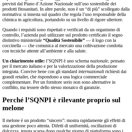
previsti dal Piano d’Azione Nazionale sull’uso sostenibile dei
prodotti fitosanitari. In altre parole, non è un “di più” scollegato dalla
normativa: si innesta sul quadro che regola l’uso responsabile della
chimica in agricoltura, portandolo su un livello di rigore ulteriore.
Quando i requisiti sono rispettati e verificati da un organismo di
controllo, l’azienda può utilizzare sul prodotto certificato il segno
distintivo ministeriale
“Qualità Sostenibile”
— il logo con la
coccinella — che comunica al mercato una coltivazione condotta
con tecniche attente all’ambiente e alla salute.
Un chiarimento utile:
l’SQNPI è uno schema
nazionale
, pensato
per il mercato italiano e per la valorizzazione della produzione
integrata. Convive bene con gli standard
internazionali
richiesti dai
grandi retailer, che rispondono a una logica commerciale
complementare. Per un fornitore serio non sono alternative in
conflitto, ma tessere dello stesso mosaico di garanzie.
Perché l’SQNPI è rilevante proprio sul
melone
Il melone è un prodotto “sincero”: mostra rapidamente gli effetti di
una gestione poco attenta. Difetti di uniformità, oscillazioni di
dolcezza, tenuta scarsa dopo qualche giorno di piattaforma sono i