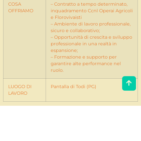
COSA
– Contratto a tempo determinato,
OFFRIAMO
inquadramento Ccnl Operai Agricoli
e Florovivaisti
– Ambiente di lavoro professionale,
sicuro e collaborativo;
– Opportunità di crescita e sviluppo
professionale in una realtà in
espansione;
– Formazione e supporto per
garantire alte performance nel
ruolo.
LUOGO DI
Pantalla di Todi (PG)
LAVORO
RUOLO
ADDETTA/O ALLA CERNITA DEI
PRODOTTI ORTOFRUTTICOLI
DESCRIZIONE
Soc. Agr. Top Melon consortile a