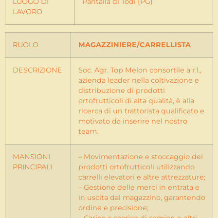
LUOGO DI
Pantalla di Todi (PG)
LAVORO
RUOLO
MAGAZZINIERE/CARRELLISTA
DESCRIZIONE
Soc. Agr. Top Melon consortile a r.l.,
azienda leader nella coltivazione e
distribuzione di prodotti
ortofrutticoli di alta qualità, è alla
ricerca di un trattorista qualificato e
motivato da inserire nel nostro
team.
MANSIONI
– Movimentazione e stoccaggio dei
PRINCIPALI
prodotti ortofrutticoli utilizzando
carrelli elevatori e altre attrezzature;
– Gestione delle merci in entrata e
in uscita dal magazzino, garantendo
ordine e precisione;
– Carico e scarico di camion e altri